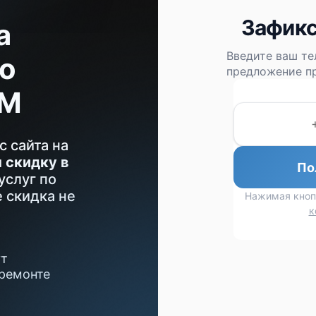
Зафикс
а
Введите ваш те
о
предложение пр
BM
с сайта на
м
скидку в
По
услуг по
 скидка не
Нажимая кноп
к
ут
 ремонте