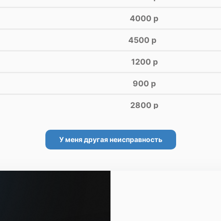
4000 р
4500 р
1200 р
900 р
2800 р
960 р
У меня другая неисправность
2560 р
1440 р
1920 р