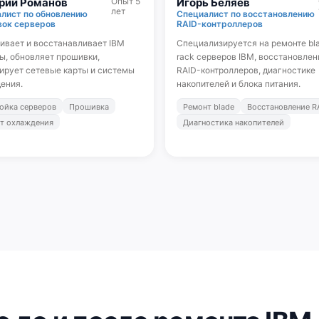
рий Романов
Опыт 5
Игорь Беляев
лет
лист по обновлению
Специалист по восстановлению
ок серверов
RAID-контроллеров
ивает и восстанавливает IBM
Специализируется на ремонте bl
ы, обновляет прошивки,
rack серверов IBM, восстановлен
ирует сетевые карты и системы
RAID-контроллеров, диагностике
ения.
накопителей и блока питания.
ойка серверов
Прошивка
Ремонт blade
Восстановление R
т охлаждения
Диагностика накопителей