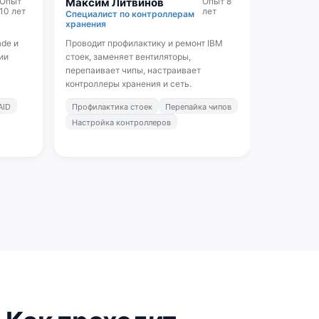
Опыт
Максим Литвинов
Опыт 8
10 лет
лет
Специалист по контроллерам
хранения
ade и
Проводит профилактику и ремонт IBM
ии
стоек, заменяет вентиляторы,
перепаивает чипы, настраивает
контроллеры хранения и сеть.
AID
Профилактика стоек
Перепайка чипов
Настройка контроллеров