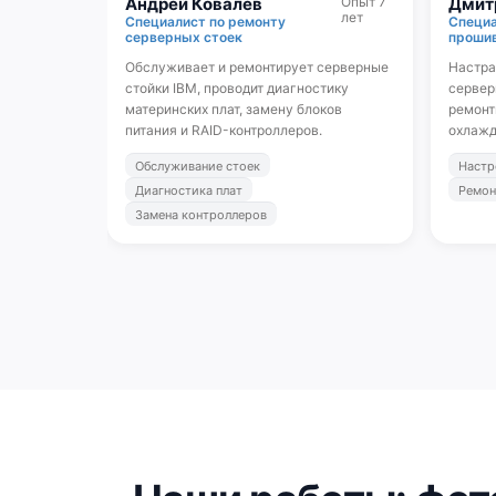
Андрей Ковалёв
Опыт 7
Дмит
лет
Специалист по ремонту
Специа
серверных стоек
прошив
Обслуживает и ремонтирует серверные
Настра
стойки IBM, проводит диагностику
сервер
материнских плат, замену блоков
ремонт
питания и RAID-контроллеров.
охлажд
Обслуживание стоек
Настр
Диагностика плат
Ремон
Замена контроллеров